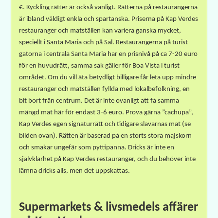
€.
Kyckling rätter är också vanligt.
Rätterna på restaurangerna
är ibland väldigt enkla och spartanska.
Priserna på Kap Verdes
restauranger och matställen kan variera ganska mycket,
speciellt i Santa Maria och på Sal.
Restaurangerna på turist
gatorna i centrala Santa Maria har en prisnivå på ca 7-20 euro
för en huvudrätt, samma sak gäller för Boa Vista i turist
området.
Om du vill äta betydligt billigare får leta upp mindre
restauranger och matställen fyllda med lokalbefolkning, en
bit bort från centrum.
Det är inte ovanligt att få samma
mängd mat här för endast 3-6 euro.
Prova gärna ”cachupa”,
Kap Verdes egen signaturrätt och tidigare slavarnas mat (se
bilden ovan). Rätten är baserad på en storts stora majskorn
och smakar ungefär som pyttipanna.
Dricks är inte en
självklarhet på Kap Verdes restauranger, och du behöver inte
lämna dricks alls, men det uppskattas.
Supermarkets & livsmedels affärer