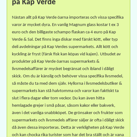
på Kap Verde
Nästan allt på Kap Verde öarna importeras och vissa specifika
varor är mycket dyra.
En vanlig Magnum glass kostar t ex 3
euro och den billigaste schampo flaskan ca 4 euro på Kap
Verde & Sal.
Det finns inga diskar med färskt kött, eller typ
deli avdelningar på Kap Verdes supermarkets.
Allt kött och
kyckling är fryst (färsk fisk kan köpas vid kajen).
Utbudet av
produkter på Kap Verde öarnas supermarkets &
livsmedelsaffärer är mycket begränsat och ibland i dåligt
skick.
Om du är känslig och behöver vissa specifika livsmedel,
så måste du ta med dem själv.
Hyllorna i livsmedelsbutiker &
supermarkets kan stå halvtomma och varor kan faktiskt ta
slut i flera dagar eller tom veckor.
Du kan även hitta
hemlagade grejer i små påsar, såsom kakor eller bakverk,
även i det vanliga snabbköpet.
De grönsaker och frukter som
supermarkets och livsmedels affärer säljer är ofta i dåligt skick
då även dessa importeras.
Detta är verkligheten på Kap Verde
och kan chocka rika turister som har det bra ställt och är vana