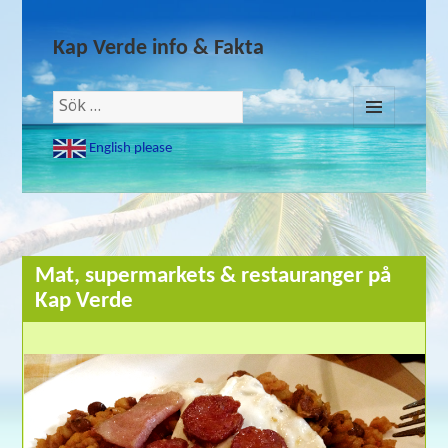
Kap Verde info & Fakta
Sök
efter:
MENY
English please
OCH
WIDGETS
Mat, supermarkets & restauranger på
Kap Verde