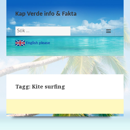
Kap Verde info & Fakta
Sök
efter:
MENY
English please
OCH
WIDGETS
Tagg: Kite surfing