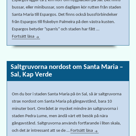
Espargos ligger ca 2 km norr om flygplatsen på Sal. Det finns
bussar, eller minibussar, som dagligen kör rutten från staden
Santa Maria till Espargos. Det finns också bussförbindelser
från Espargos till fiskebyn Palmeira på den västra kusten.
Espargos betyder ”sparris” och staden har fått …
Fortsätt läsa
Info & fakta om Espargos, huvudstaden på Sal, Kap Ve
Saltgruvorna nordost om Santa Maria –
Sal, Kap Verde
Om du bor i staden Santa Maria på ön Sal, så är saltgruvorna
strax nordost om Santa Maria på gångavstånd, bara 10
minuter bort. Området är mycket mindre än saltgruvorna i
staden Pedra Lume, men ändå värt ett besök på nära
gångavstånd. Saltgruvorna används fortfarande i liten skala,
och det är intressant att se de …
Fortsätt läsa
Saltgruvorna nordost o