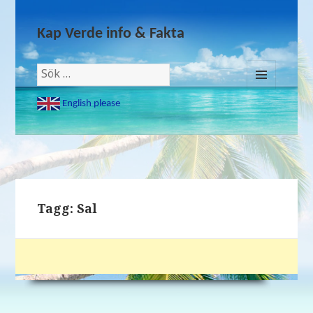
Kap Verde info & Fakta
Sök
efter:
MENY
English please
OCH
WIDGETS
Tagg: Sal