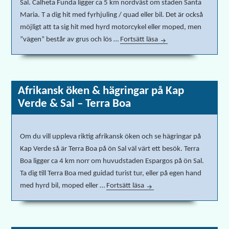
Sal. Calheta Funda ligger ca 5 km nordväst om staden Santa
Maria. T a dig hit med fyrhjuling / quad eller bil. Det är också
möjligt att ta sig hit med hyrd motorcykel eller moped, men
”vägen” består av grus och lös …
Fortsätt läsa
Calheta Funda, öde str
Afrikansk öken & hägringar på Kap
Verde & Sal – Terra Boa
Om du vill uppleva riktig afrikansk öken och se hägringar på
Kap Verde så är Terra Boa på ön Sal väl värt ett besök. Terra
Boa ligger ca 4 km norr om huvudstaden Espargos på ön Sal.
Ta dig till Terra Boa med guidad turist tur, eller på egen hand
med hyrd bil, moped eller …
Fortsätt läsa
Afrikansk öken & hägringar